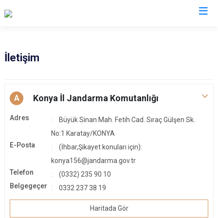
İl Jandarma Komutanlıkları
İletişim
Konya İl Jandarma Komutanlığı
A
Adres
Büyük Sinan Mah. Fetih Cad. Sıraç Gülşen Sk.
No:1 Karatay/KONYA
E-Posta
(İhbar,Şikayet konuları için):
konya156@jandarma.gov.tr
Telefon
(0332) 235 90 10
Belgegeçer
0332 237 38 19
Haritada Gör