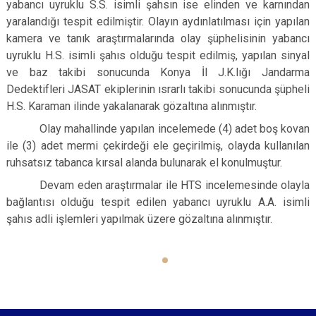
yabancı uyruklu S.S. isimli şahsın ise elinden ve karnından
yaralandığı tespit edilmiştir. Olayın aydınlatılması için yapılan
kamera ve tanık araştırmalarında olay şüphelisinin yabancı
uyruklu H.S. isimli şahıs olduğu tespit edilmiş, yapılan sinyal
ve baz takibi sonucunda Konya İl J.K.lığı Jandarma
Dedektifleri JASAT ekiplerinin ısrarlı takibi sonucunda şüpheli
H.S. Karaman ilinde yakalanarak gözaltına alınmıştır.
Olay mahallinde yapılan incelemede (4) adet boş kovan
ile (3) adet mermi çekirdeği ele geçirilmiş, olayda kullanılan
ruhsatsız tabanca kırsal alanda bulunarak el konulmuştur.
Devam eden araştırmalar ile HTS incelemesinde olayla
bağlantısı olduğu tespit edilen yabancı uyruklu A.A. isimli
şahıs adli işlemleri yapılmak üzere gözaltına alınmıştır.